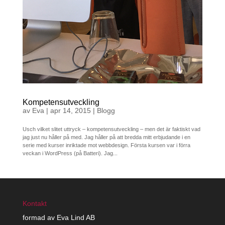
Kompetensutveckling
av
Eva
|
apr 14, 2015
|
Blogg
Usch vilket slitet uttryck – kompetensutveckling – men det är faktiskt vad
jag just nu håller på med. Jag håller på att bredda mitt erbjudande i en
serie med kurser inriktade mot webbdesign. Första kursen var i förra
veckan i WordPress (på Batteri). Jag...
Kontakt
formad av Eva Lind AB