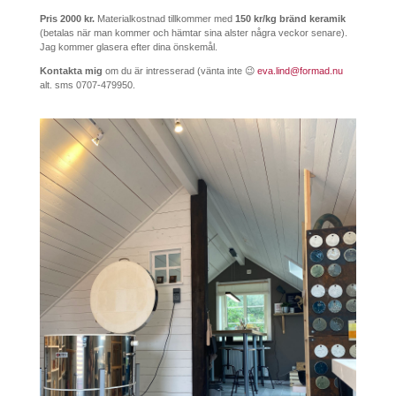
Pris 2000 kr.
Materialkostnad tillkommer med
150 kr/kg bränd keramik
(betalas när man kommer och hämtar sina alster
några veckor senare).
Jag kommer glasera efter dina önskemål.
Kontakta mig
om du är intresserad (vänta inte 😉
eva.lind@formad.nu
alt. sms 0707-479950.