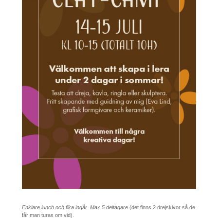
Enklare lunch och fika ingår. Max 5 deltagare
(det finns 2 drejskivor så de
får man turas om vid).