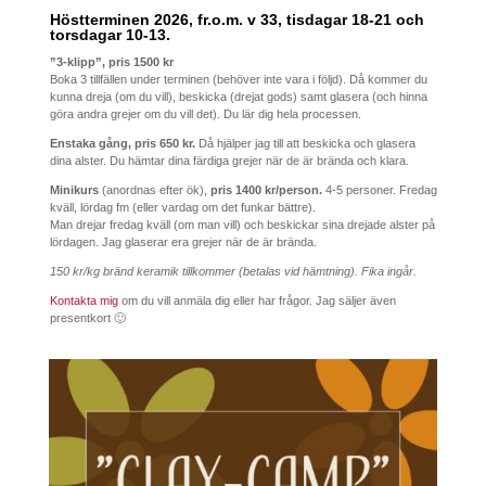
Höstterminen 2026, fr.o.m. v 33, tisdagar 18-21 och
torsdagar 10-13.
”3-klipp”,
pris 1500 kr
Boka 3 tillfällen under terminen (behöver inte vara i följd). Då kommer du
kunna dreja (om du vill), beskicka (drejat gods) samt glasera (och hinna
göra andra grejer om du vill det). Du lär dig hela processen.
Enstaka gång,
pris 650 kr.
Då hjälper jag till att beskicka och glasera
dina alster. Du hämtar dina färdiga grejer när de är brända och klara.
Minikurs
(anordnas efter ök),
pris 1400 kr/person.
4-5 personer. Fredag
kväll, lördag fm (eller vardag om det funkar bättre).
Man drejar fredag kväll (om man vill) och beskickar sina drejade alster på
lördagen. Jag glaserar era grejer när de är brända.
150 kr/kg bränd keramik tillkommer (betalas vid hämtning). Fika ingår.
Kontakta mig
om du vill anmäla dig eller har frågor. Jag säljer även
presentkort 🙂