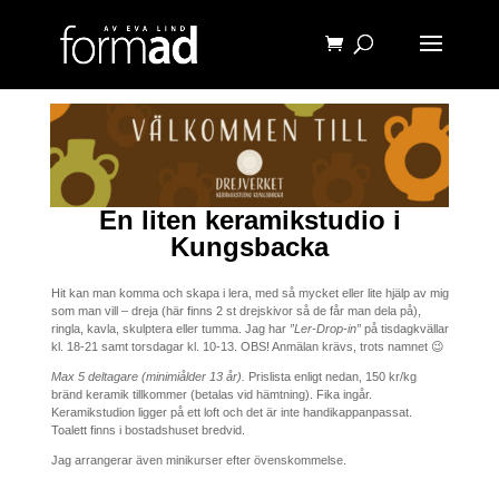
En liten keramikstudio i
Kungsbacka
Hit kan man komma och skapa i lera, med så mycket eller lite hjälp av mig
som man vill – dreja (här finns 2 st drejskivor så de får man dela på),
ringla, kavla, skulptera eller tumma. Jag har
”Ler-Drop-in”
på tisdagkvällar
kl. 18-21 samt torsdagar kl. 10-13. OBS! Anmälan krävs, trots namnet 😉
Max 5 deltagare (minimiålder 13 år).
Prislista enligt nedan, 150 kr/kg
bränd keramik tillkommer (betalas vid hämtning). Fika ingår.
Keramikstudion ligger på ett loft och det är inte handikappanpassat.
Toalett finns i bostadshuset bredvid.
Jag arrangerar även minikurser efter övenskommelse.