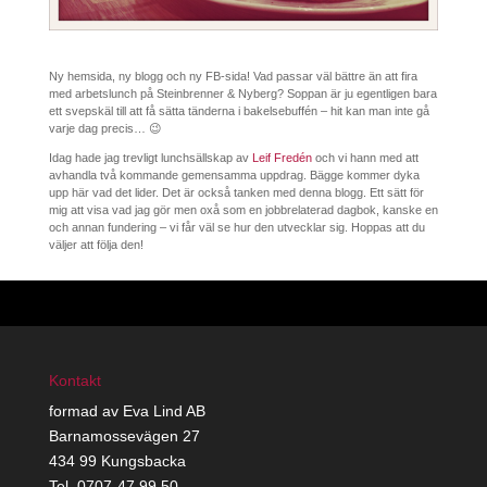
Ny hemsida, ny blogg och ny FB-sida! Vad passar väl bättre än att fira
med arbetslunch på Steinbrenner & Nyberg? Soppan är ju egentligen bara
ett svepskäl till att få sätta tänderna i bakelsebuffén – hit kan man inte gå
varje dag precis… 😉
Idag hade jag trevligt lunchsällskap av
Leif Fredén
och vi hann med att
avhandla två kommande gemensamma uppdrag. Bägge kommer dyka
upp här vad det lider. Det är också tanken med denna blogg. Ett sätt för
mig att visa vad jag gör men oxå som en jobbrelaterad dagbok, kanske en
och annan fundering – vi får väl se hur den utvecklar sig. Hoppas att du
väljer att följa den!
Kontakt
formad av Eva Lind AB
Barnamossevägen 27
434 99 Kungsbacka
Tel. 0707-47 99 50