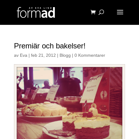
Premiär och bakelser!
av
Eva
|
feb 21, 2012
|
Blogg
|
0 Kommentarer